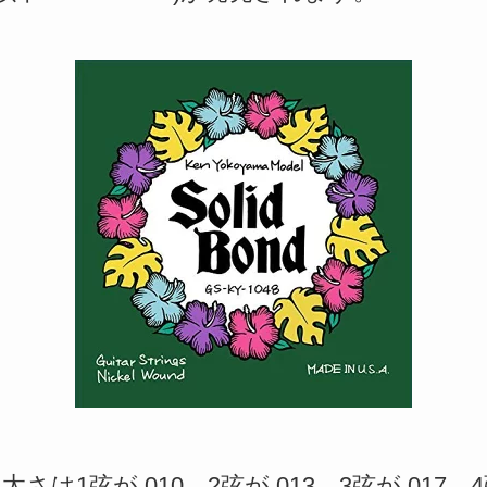
太さは1弦が.010、2弦が.013、3弦が.017、4弦