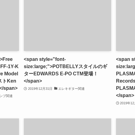
">Free
<span style="font-
<span st
FF-1Y-K
size:large;">POTBELLYスタイルのギ
size:la
e Model
ターEDWARDS E-PO CTM登場！
PLASMA
ストKen
</span>
Reco
span>
PLASM
2019年12月31日
エレキギター関連
</span>
ンプ関連
2019年1