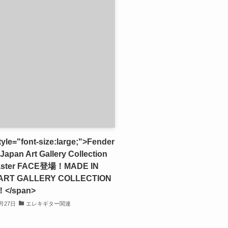
yle="font-size:large;">Fender
Japan Art Gallery Collection
caster FACE登場！MADE IN
ART GALLERY COLLECTION
</span>
2月27日
エレキギター関連