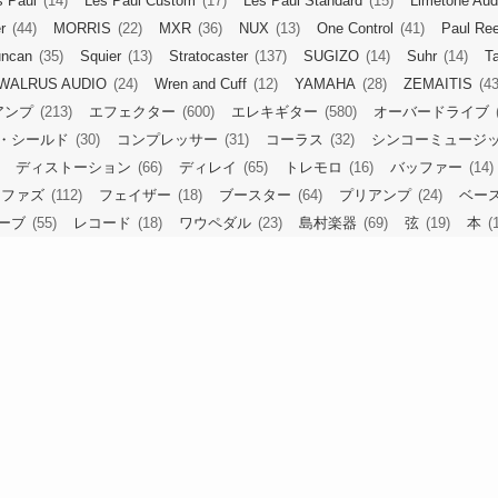
s Paul
(14)
Les Paul Custom
(17)
Les Paul Standard
(15)
Limetone Aud
r
(44)
MORRIS
(22)
MXR
(36)
NUX
(13)
One Control
(41)
Paul Re
uncan
(35)
Squier
(13)
Stratocaster
(137)
SUGIZO
(14)
Suhr
(14)
Ta
WALRUS AUDIO
(24)
Wren and Cuff
(12)
YAMAHA
(28)
ZEMAITIS
(43
アンプ
(213)
エフェクター
(600)
エレキギター
(580)
オーバードライブ
・シールド
(30)
コンプレッサー
(31)
コーラス
(32)
シンコーミュージ
ディストーション
(66)
ディレイ
(65)
トレモロ
(16)
バッファー
(14)
ファズ
(112)
フェイザー
(18)
ブースター
(64)
プリアンプ
(24)
ベー
ーブ
(55)
レコード
(18)
ワウペダル
(23)
島村楽器
(69)
弦
(19)
本
(