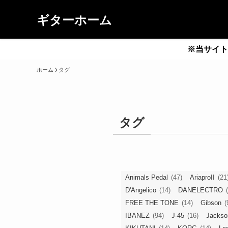
ギターホーム
※当サイト
ホーム
タグ
タグ
Animals Pedal
(47)
AriaproII
(21
D'Angelico
(14)
DANELECTRO
FREE THE TONE
(14)
Gibson
(
IBANEZ
(94)
J-45
(16)
Jackso