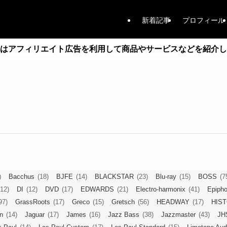
新着記事
プロフィール
はアフィリエイト広告を利用して商品やサービスなどを紹介し
)
Bacchus
(18)
BJFE
(14)
BLACKSTAR
(23)
Blu-ray
(15)
BOSS
(7
(12)
DI
(12)
DVD
(17)
EDWARDS
(21)
Electro-harmonix
(41)
Epiph
97)
GrassRoots
(17)
Greco
(15)
Gretsch
(56)
HEADWAY
(17)
HIS
n
(14)
Jaguar
(17)
James
(16)
Jazz Bass
(38)
Jazzmaster
(43)
JH