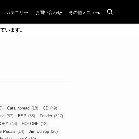
カテゴリー
お問い合わせ
その他メニュー
ています。
5)
Catalinbread
(18)
CD
(49)
one
(57)
ESP
(58)
Fender
(327)
TORY
(44)
HOTONE
(12)
S Pedals
(14)
Jim Dunlop
(26)