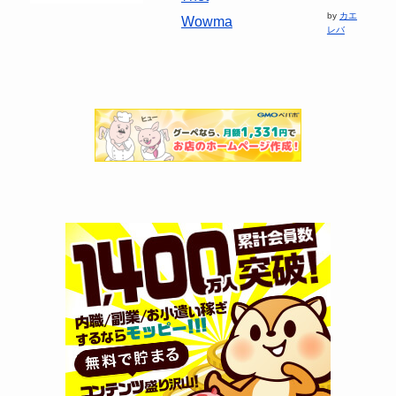
by
カエ
Wowma
レバ