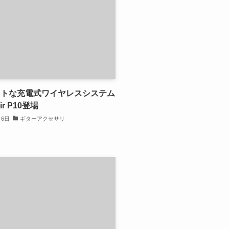
クトな充電式ワイヤレスシステム
Air P10登場
月6日
ギターアクセサリ