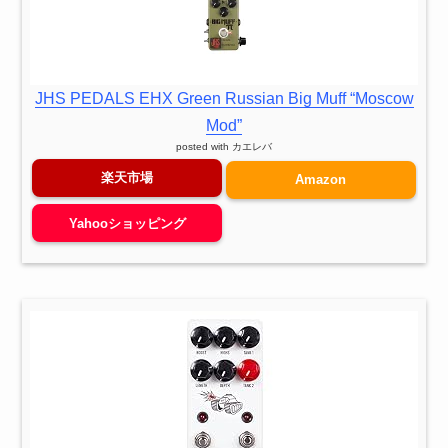
JHS PEDALS EHX Green Russian Big Muff “Moscow
Mod”
posted with
カエレバ
楽天市場
Amazon
Yahooショッピング