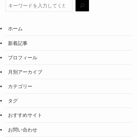
ホーム
新着記事
プロフィール
月別アーカイブ
カテゴリー
タグ
おすすめサイト
お問い合わせ