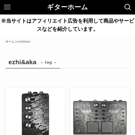
ギターホーム
※当サイトはアフィリエイト広告を利用して商品やサービ
スなどを紹介しています。
ホーム
ezhi&aka
ezhi&aka
– tag –