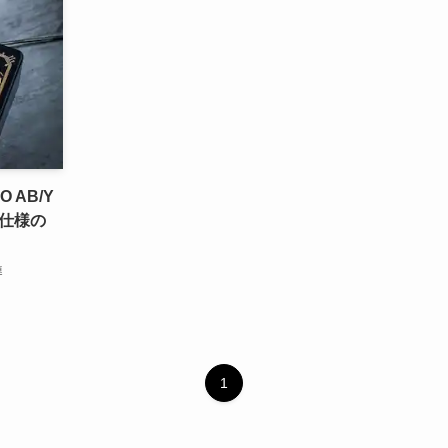
O AB/Y
仕様の
連
1