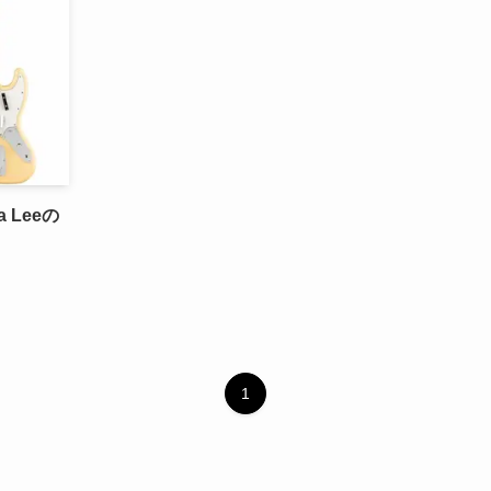
a Leeの
1