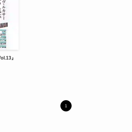
Vol.13』
1