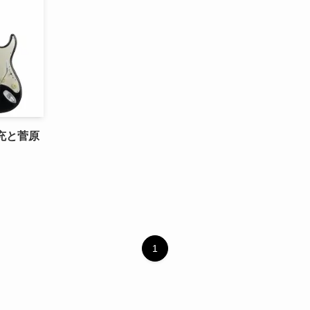
善充と菅原
1