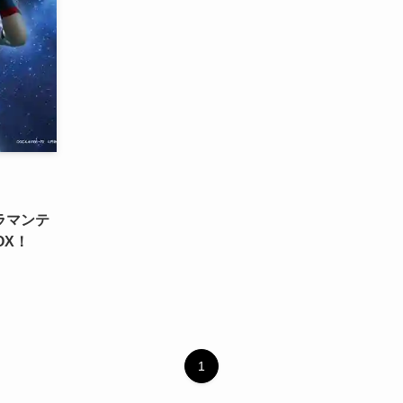
トラマンテ
OX！
1