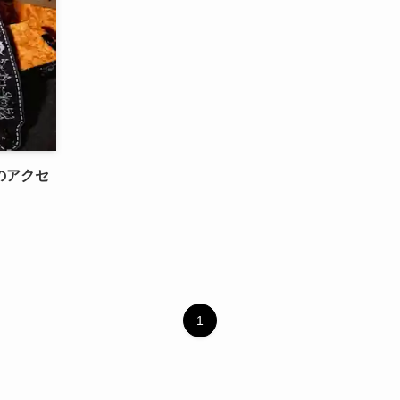
gsのアクセ
1