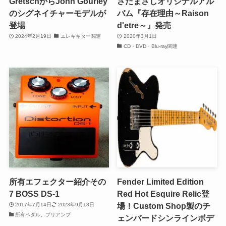
GretschからJohn Gourley
さだまさしオリジナルアル
のシグネイチャーモデルが
バム『存在理由～Raison
登場
d'etre～』発売
2024年2月19日
エレキギター関連
2020年3月1日
CD・DVD・Blu-ray関連
所有エフェクター紹介その
Fender Limited Edition
7 BOSS DS-1
Red Hot Esquire Relic登
場！Custom Shop製のチ
2017年7月14日
2023年9月18日
所有ペダル、プリアンプ
ェンバードシンラインボデ