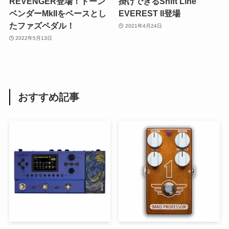
REVENGER登場！トーン
掛けできるShift Line
ベンダーMkIIをベースとし
EVEREST II登場
たファズペダル！
2021年4月24日
2022年5月13日
おすすめ記事