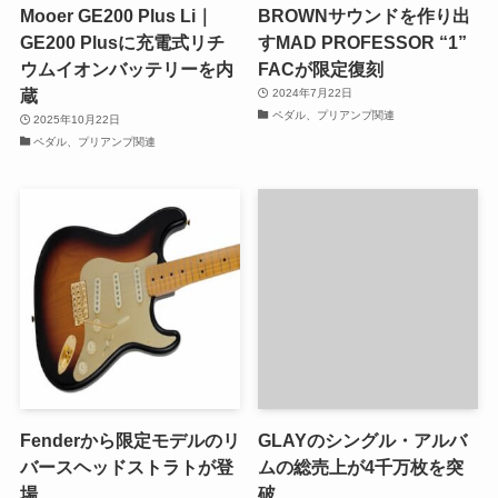
Mooer GE200 Plus Li｜
BROWNサウンドを作り出
GE200 Plusに充電式リチ
すMAD PROFESSOR “1”
ウムイオンバッテリーを内
FACが限定復刻
蔵
2024年7月22日
ペダル、プリアンプ関連
2025年10月22日
ペダル、プリアンプ関連
Fenderから限定モデルのリ
GLAYのシングル・アルバ
バースヘッドストラトが登
ムの総売上が4千万枚を突
場
破