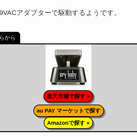
や9VACアダプターで駆動するようです。
ちらから
楽天市場で探す »
au PAY マーケットで探す
Amazonで探す »