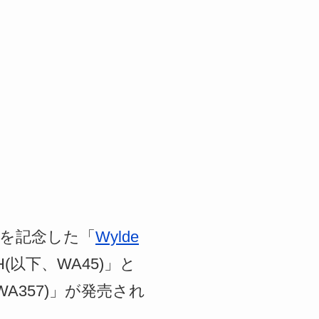
年を記念した「
Wylde
AH(以下、WA45)」と
下、WA357)」が発売され