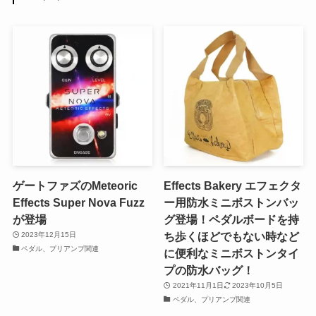
ゲートファズのMeteoric
Effects Bakery エフェクタ
Effects Super Nova Fuzz
ー用防水ミニボストンバッ
が登場
グ登場！ペダルボードを持
ち歩くほどでもない時など
2023年12月15日
ペダル、プリアンプ関連
に便利なミニボストンタイ
プの防水バッグ！
2021年11月1日
2023年10月5日
ペダル、プリアンプ関連