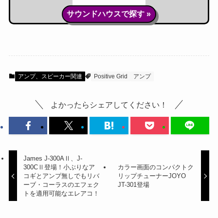
サウンドハウスで探す »
アンプ、スピーカー関連
Positive Grid
アンプ
よかったらシェアしてください！
James J-300AⅡ、J-
300CⅡ登場！小ぶりなア
カラー画面のコンパクトク
コギとアンプ無しでもリバ
リップチューナーJOYO
ーブ・コーラスのエフェク
JT-301登場
トを適用可能なエレアコ！