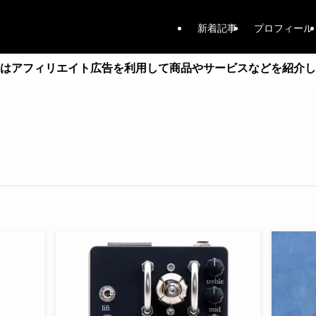
新着記事
プロフィール
はアフィリエイト広告を利用して商品やサービスなどを紹介し