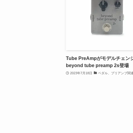
Tube PreAmpがモデルチェ
beyond tube preamp 2s登場
2023年7月18日
ペダル、プリアンプ関