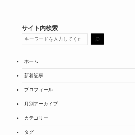
サイト内検索
ホーム
新着記事
プロフィール
月別アーカイブ
カテゴリー
タグ