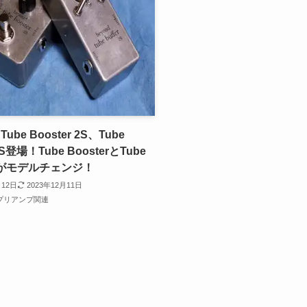
 Tube Booster 2S、Tube
 2S登場！Tube BoosterとTube
r+がモデルチェンジ！
月12日
2023年12月11日
プリアンプ関連