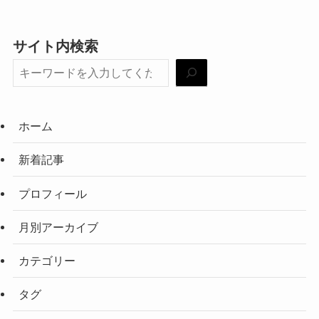
サイト内検索
ホーム
新着記事
プロフィール
月別アーカイブ
カテゴリー
タグ