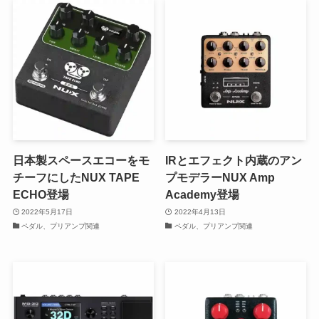
日本製スペースエコーをモ
IRとエフェクト内蔵のアン
チーフにしたNUX TAPE
プモデラーNUX Amp
ECHO登場
Academy登場
2022年5月17日
2022年4月13日
ペダル、プリアンプ関連
ペダル、プリアンプ関連