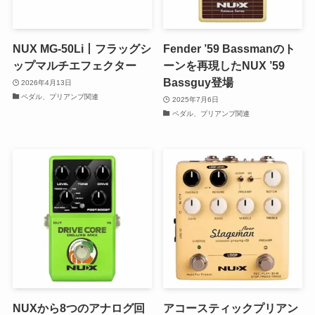
NUX MG-50Li丨フラッグシ
Fender ’59 Bassmanのト
ップマルチエフェクター
ーンを再現したNUX ’59
Bassguy登場
2026年4月13日
ペダル、プリアンプ関連
2025年7月6日
ペダル、プリアンプ関連
NUXから8つのアナログ回
アコースティックプリアン