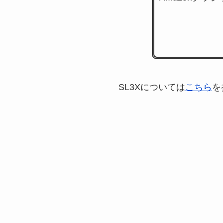
SL3Xについては
こちら
を