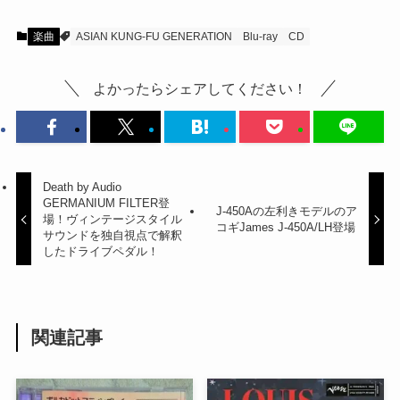
楽曲
ASIAN KUNG-FU GENERATION
Blu-ray
CD
よかったらシェアしてください！
Death by Audio
GERMANIUM FILTER登
J-450Aの左利きモデルのア
場！ヴィンテージスタイル
コギJames J-450A/LH登場
サウンドを独自視点で解釈
したドライブペダル！
関連記事