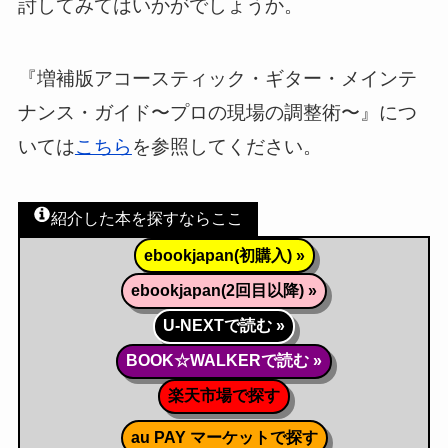
討してみてはいかがでしょうか。
『増補版アコースティック・ギター・メインテ
ナンス・ガイド〜プロの現場の調整術〜』につ
いては
こちら
を参照してください。
紹介した本を探すならここ
ebookjapan(初購入) »
ebookjapan(2回目以降) »
U-NEXTで読む »
BOOK☆WALKERで読む »
楽天市場で探す
au PAY マーケットで探す