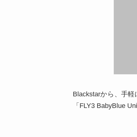
Blackstarから
「FLY3 BabyBlue U