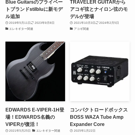
Blue Guitarsのプライベー
TRAVELER GUITARから
トブランドstilbluに新モデ
アコギ弦とナイロン弦のモ
ル追加
デルが登場
2019年5月11日
2023年9月8日
2021年10月3日
2024年2月5日
エレキギター関連
アコギ関連
EDWARDS E-VIPER-1H登
コンパクトロードボックス
場！EDWARDS名義の
BOSS WAZA Tube Amp
VIPERが復活！
Expander Core
2021年5月25日
エレキギター関連
2025年1月22日