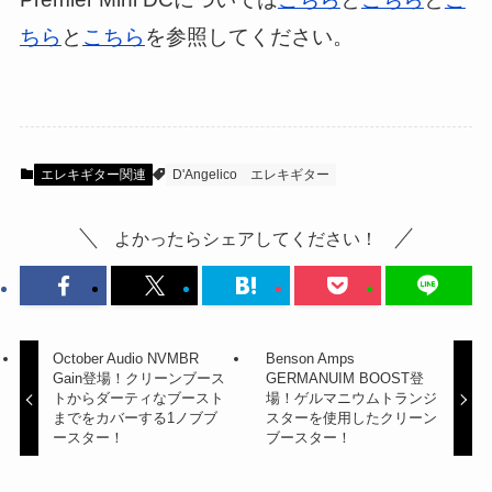
ちら
と
こちら
を参照してください。
エレキギター関連
D'Angelico
エレキギター
よかったらシェアしてください！
October Audio NVMBR
Benson Amps
Gain登場！クリーンブース
GERMANUIM BOOST登
トからダーティなブースト
場！ゲルマニウムトランジ
までをカバーする1ノブブ
スターを使用したクリーン
ースター！
ブースター！