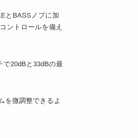
EとBASSノブに加
DSコントロールを備え
20dBと33dBの最
ームを微調整できるよ