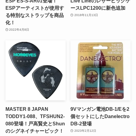
ESP ES-S-AR01登場！
Live Lineのレザーピックケ
ESPアーティストが使用す
ースLPC1200に新色追加
る特別なストラップを商品
2018年11月13日
化！
2022年4月8日
MASTER 8 JAPAN
9Vマンガン電池DB-1/Eを2
TODDY1-088、TFSHUN2-
個セットにしたDanelectro
080登場！戸高賢史とShun
DB-2登場
のシグネイチャーピック！
2023年2月12日