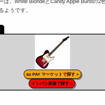
hite BlondeとCandy Apple Burs
るようです。
す
au PAY マーケットで探す »
イシバシ楽器で探す »