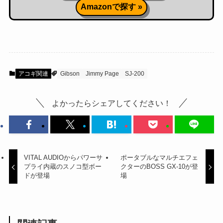
Amazonで探す »
アコギ関連
Gibson
Jimmy Page
SJ-200
よかったらシェアしてください！
VITAL AUDIOからパワーサ
ポータブルなマルチエフェ
プライ内蔵のスノコ型ボー
クターのBOSS GX-10が登
ドが登場
場