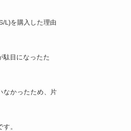
、S/L)を購入した理由
が駄目になったた
いなかったため、片
です。