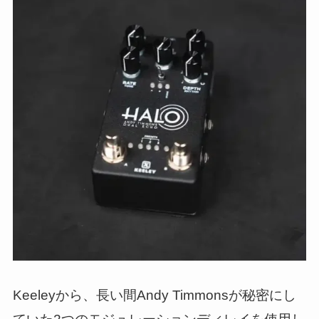
Keeleyから、長い間Andy Timmonsが秘密にし