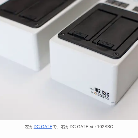
左が
DC GATE
で、右がDC GATE Ver.102SSC