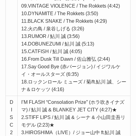
09.VINTAGE VIOLENCE / The Rokkets (4:42)
10.DYNAMITE / The Rokkets (3:50)
11.BLACK SNAKE / The Rokkets (4:29)
12.火の鳥 / 泉谷しげる (3:26)
13.RUMOR / 鮎川 誠 (3:56)
14.DOBUNEZUMI / 鮎川 誠 (5:13)
15.CATFISH / 鮎川 誠 (4:05)
16.From Dusk Till Dawn / 佐山雅弘 (2:44)
17.Say Good Bye (赤バージョン) / イジワルケ
イ・オールスターズ (6:35)
18.ロックンロール ミューズ / 菊/ft.鮎川 誠、シー
ナ＆ロケッツ (4:16)
D
I’M FLASH “Consolation Prize” (ホラ吹きイナズ
I
マ) / 鮎川 誠 & BLANKEY JET CITY (4:27)★
S
2.STIFF LIPS / 鮎川 誠 & シーナ & 小山田圭吾リ
C
モデル (2:23)★
2
3.HIROSHIMA（LIVE）/ ジョー山中 ft.鮎川 誠