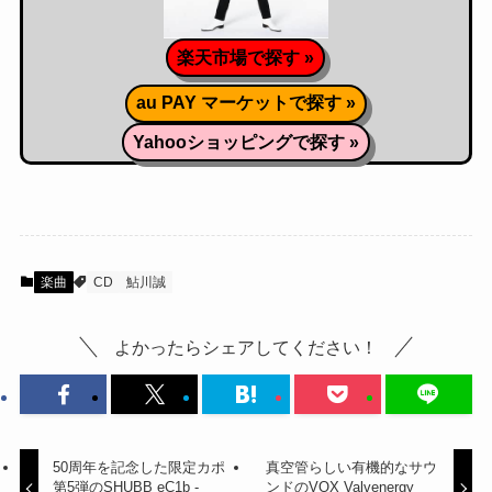
楽天市場で探す »
au PAY マーケットで探す »
Yahooショッピングで探す »
楽曲
CD
鮎川誠
よかったらシェアしてください！
50周年を記念した限定カポ
真空管らしい有機的なサウ
第5弾のSHUBB eC1b -
ンドのVOX Valvenergy