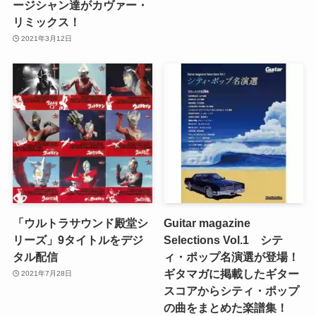
ージシャン達がカヴァー・
リミックス！
2021年3月12日
「ウルトラサウンド殿堂シ
Guitar magazine
リーズ」9タイトルをデジ
Selections Vol.1 シテ
タル配信
ィ・ポップ名演選が登場！
ギタマガに掲載したギター
2021年7月28日
スコアからシティ・ポップ
の曲をまとめた楽譜集！