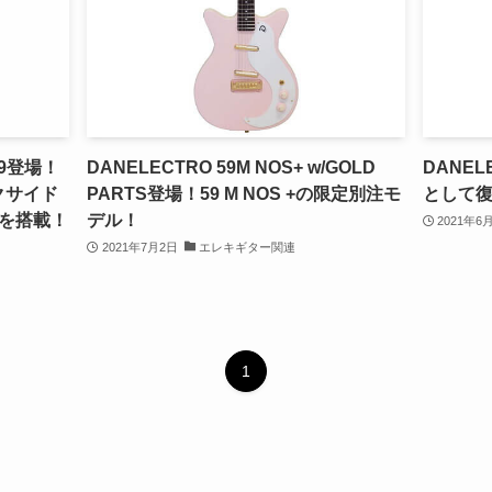
59登場！
DANELECTRO 59M NOS+ w/GOLD
DANE
ックサイド
PARTS登場！59 M NOS +の限定別注モ
として
を搭載！
デル！
2021年6
2021年7月2日
エレキギター関連
1