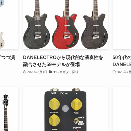
継ぎつつ演
DANELECTROから現代的な演奏性を
50年代
融合させた59モデルが登場
DANEL
2026年3月1日
エレキギター関連
2025年7