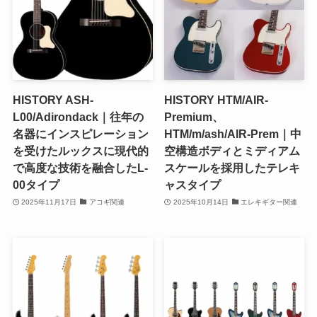
HISTORY ASH-
HISTORY HTM/AIR-
L00/Adirondack｜往年の
Premium、
名器にインスピレーション
HTM/m/ash/AIR-Prem｜中
を受けたルックスに現代的
空構造ボディとミディアム
で高度な技術を融合したL-
スケールを採用したテレキ
00タイプ
ャスタイプ
2025年11月17日
アコギ関連
2025年10月14日
エレキギター関連