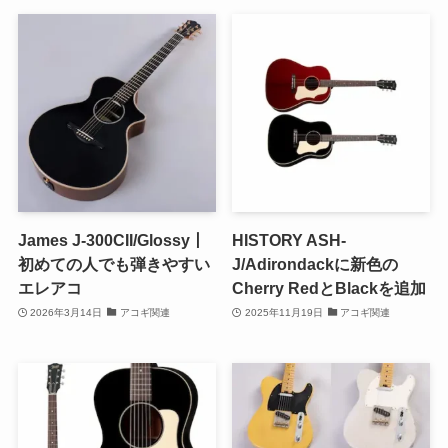
James J-300CII/Glossy丨
HISTORY ASH-
初めての人でも弾きやすい
J/Adirondackに新色の
エレアコ
Cherry RedとBlackを追加
2026年3月14日
アコギ関連
2025年11月19日
アコギ関連