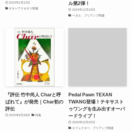
ル第2弾！
2023年2月12日
ギターアクセサリ関連
2024年12月15日
ペダル、プリアンプ関連
『評伝 竹中尚人 Charと呼
Pedal Pawn TEXAN
ばれて』が発売｜Char初の
TWANG登場！テキサスト
評伝
ゥワングを生み出すオーバ
ードライブ！
2025年8月28日
特集
2020年10月20日
エフェクター、プリアンプ関連