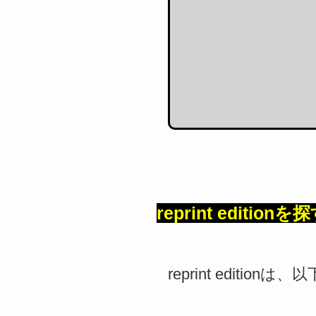
reprint editionを
reprint editi