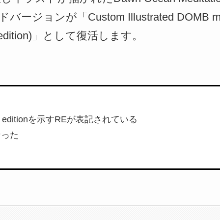
ンが「Custom Illustrated DOMB migh
int edition)」として復活します。
t editionを示すREが表記されている
なった