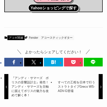
Yahooショッピングで探す
アコギ関連
Fender
アコースティックギター
よかったらシェアしてください！
『アンディ・サマーズ ポ
リスの音響設計士』発売！
すべての工程を日本で行う
アンディ・サマーズを主軸
ストラトタイプGreco WS-
に据えてポリスの魅力を改
ADV-G登場
めて解く本！