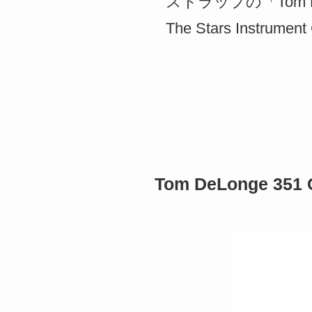
ストラップの「Tom DeLo
The Stars Instru
Tom DeLonge 351 