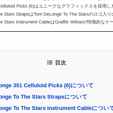
51 Celluloid Picks (6)はユニークなグラフィックスを
The Stars StrapsはTom DeLonge To The Starsの
he Stars Instrument CableはGraffiti Yellowが特徴的
目次
nge 351 Celluloid Picks (6)について
onge To The Stars Strapsについて
onge To The Stars Instrument Cableについ