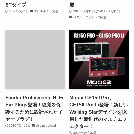
STタイプ
場
2026年5月3日
エレキギター関連
2018年1月31日
2021年11月15日
ペダル、プリアンプ関連
Fender Professional Hi-Fi
Mooer GE150 Pro、
Ear Plugs登場！聴覚を保
GE150 Pro Li登場！新しい
護するために設計されたイ
Walking Starデザインを採
ヤープラグ！
用した新世代のマルチエフ
ェクター！
2020年3月10日
Uncategorized
2024年10月20日