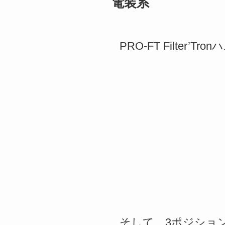
電装系
PRO-FT Filte
そして、3ポジショ