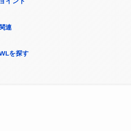
ョイント
関連
4NWLを探す