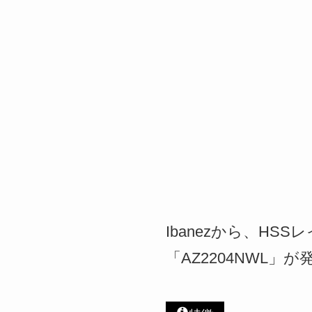
Ibanezから、HS
「AZ2204NWL」