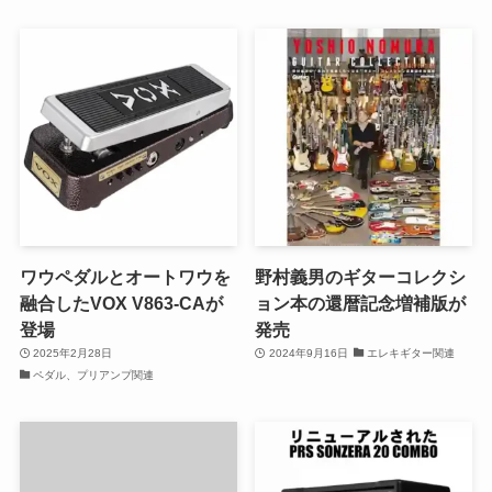
ワウペダルとオートワウを
野村義男のギターコレクシ
融合したVOX V863-CAが
ョン本の還暦記念増補版が
登場
発売
2025年2月28日
2024年9月16日
エレキギター関連
ペダル、プリアンプ関連