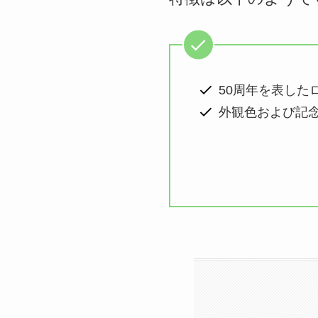
50周年を表した
外観色および記念ロゴ