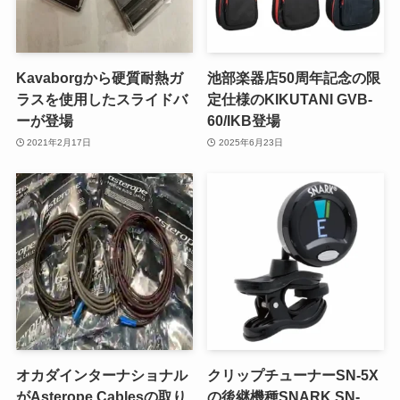
Kavaborgから硬質耐熱ガ
池部楽器店50周年記念の限
ラスを使用したスライドバ
定仕様のKIKUTANI GVB-
ーが登場
60/IKB登場
2021年2月17日
2025年6月23日
オカダインターナショナル
クリップチューナーSN-5X
がAsterope Cablesの取り
の後継機種SNARK SN-