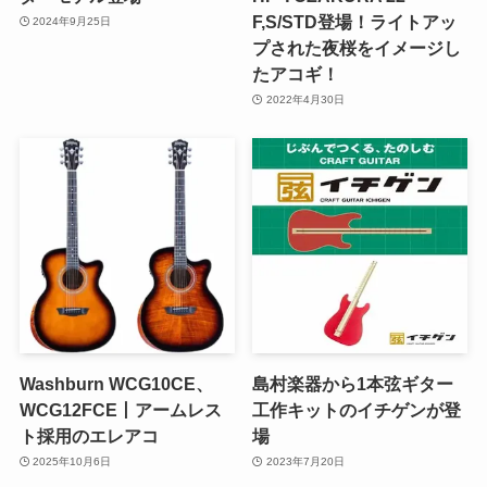
F,S/STD登場！ライトアッ
2024年9月25日
プされた夜桜をイメージし
たアコギ！
2022年4月30日
Washburn WCG10CE、
島村楽器から1本弦ギター
WCG12FCE丨アームレス
工作キットのイチゲンが登
ト採用のエレアコ
場
2025年10月6日
2023年7月20日