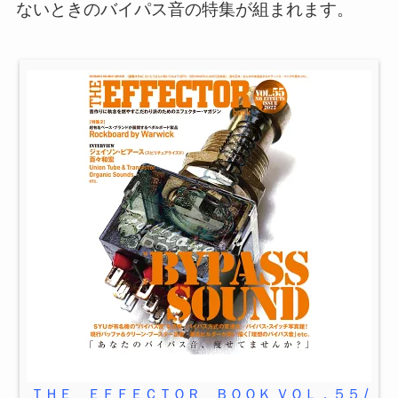
ないときのバイパス音の特集が組まれます。
ＴＨＥ ＥＦＦＥＣＴＯＲ ＢＯＯＫ ＶＯＬ．５５ /