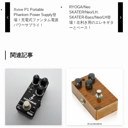
RYOGA/Neo
Xvive P1 Portable
SKATER/Neo/LH、
Phantom Power Supply登
SKATER-Bass/Neo/LH登
場！充電式ファンタム電源
場！左利き用のエレキギタ
パワーサプライ！
ーとベース！
関連記事