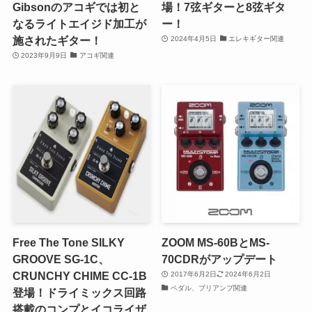
Gibsonのアコギでは初と
場！7弦ギターと8弦ギタ
なるライトエイジド加工が
ー！
施されたギター！
2024年4月5日
エレキギター関連
2023年9月9日
アコギ関連
Free The Tone SILKY
ZOOM MS-60BとMS-
GROOVE SG-1C、
70CDRがアップデート
CRUNCHY CHIME CC-1B
2017年6月2日
2024年6月2日
ペダル、プリアンプ関連
登場！ドライミックス回路
搭載のコンプとイコライザ