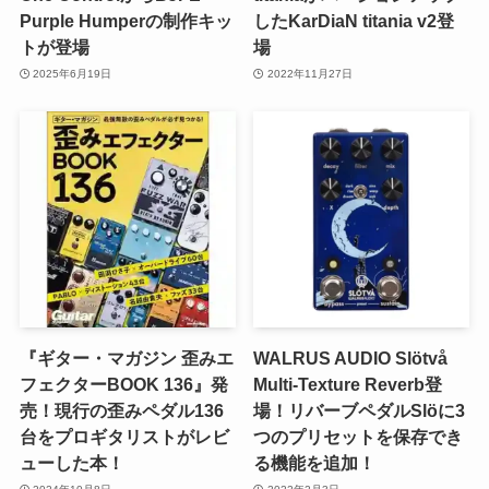
Purple Humperの制作キッ
したKarDiaN titania v2登
トが登場
場
2025年6月19日
2022年11月27日
『ギター・マガジン 歪みエ
WALRUS AUDIO Slötvå
フェクターBOOK 136』発
Multi-Texture Reverb登
売！現行の歪みペダル136
場！リバーブペダルSlöに3
台をプロギタリストがレビ
つのプリセットを保存でき
ューした本！
る機能を追加！