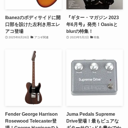
Ibanezのボディサイドに開
『ギター・マガジン 2023
口部を設けた左利き用エレ
年6月号』発売！Oasisと
アコ登場
blurの特集！
2025年8月26日
アコギ関連
2023年5月2日
特集
Fender George Harrison
Juma Pedals Supreme
Rosewood Telecaster登
Drive登場！最もピュアな
場！George Harrisonのト
ギターサウンドを豊かでか