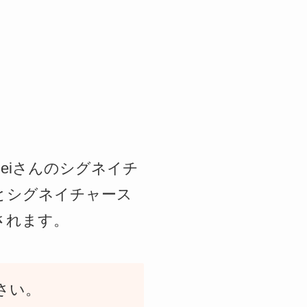
れたReiさんのシグネイチ
ック)」とシグネイチャース
発売されます。
さい。